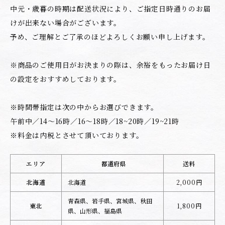
中元・歳暮の時期は配送状況により、ご指定日時通りのお届
けが出来ない場合がございます。
予め、ご理解とご了承のほどよろしくお願い申し上げます。
※商品のご使用日がお決まりの際は、余裕をもったお届け日
の設定をおすすめしております。
※時間帯指定は次の中からお選びできます。
午前中／14～16時／16～18時／18~20時／19~21時
※料金は内税とさせて頂いております。
エリア
都道府県
送料
北海道
北海道
2,000円
青森県、岩手県、宮城県、秋田
東北
1,800円
県、山形県、福島県