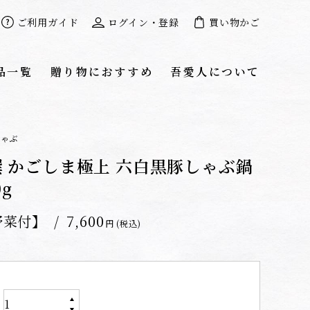
ご利用ガイド
ログイン・登録
買い物かご
品一覧
贈り物におすすめ
吾愛人について
しゃぶ
特撰 かごしま極上 六白黒豚しゃぶ鍋
g
野菜付】 /
7,600
円 (税込)