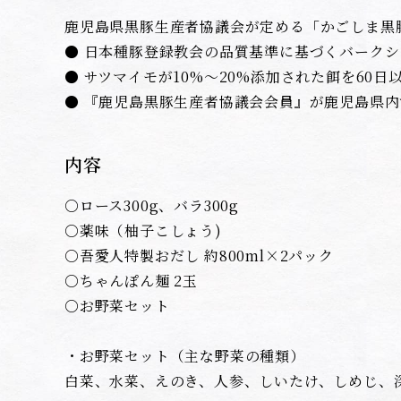
鹿児島県黒豚生産者協議会が定める「かごしま黒
● 日本種豚登録教会の品質基準に基づくバーク
● サツマイモが10%～20%添加された餌を60
● 『鹿児島黒豚生産者協議会会員』が鹿児島県
内容
○ロース300g、バラ300g
○薬味（柚子こしょう)
○吾愛人特製おだし 約800ml×2パック
○ちゃんぽん麺 2玉
○お野菜セット
・お野菜セット（主な野菜の種類）
白菜、水菜、えのき、人参、しいたけ、しめじ、