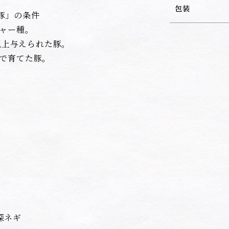
包装
豚」の条件
シャー種。
日以上与えられた豚。
内で育てた豚。
深ネギ